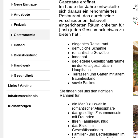
Gaststätte eröffnet.
Neue Einträge
Tel
Im Laufe der Jahre entwickelte
Tel
sich daraus ein renommiertes
Angebote
Restaurant, das durch seine
Ho
verschiedenen, liebevoll
Freizeit
eingerichteten Räumlichkeiten für
(fast) jeden Geschmack etwas zu
bieten hat :
Gastronomie
elegantes Restaurant
Handel
gemütliche Schänke
romantische Gewölbe
Dienstleistung
Innenhof
gediegene Gesellschaftsräume
Handwerk
im denkmalgeschützten
Haupthaus
Terrassen und Garten mit altem
Gesundheit
Baumbestand
sowie Backes
Links / Vereine
Sie finden bei uns den richtigen
Rahmen für :
Inhaltsverzeichnis
ein Menü zu zweit in
Kleinanzeigen
romantischer Atmosphäre
das gesellige Zusammensein
mit Freunden
Ihren Familienausflug
das Essen mit
Geschäftspartnern
Familien- und Betriebsfeiern im