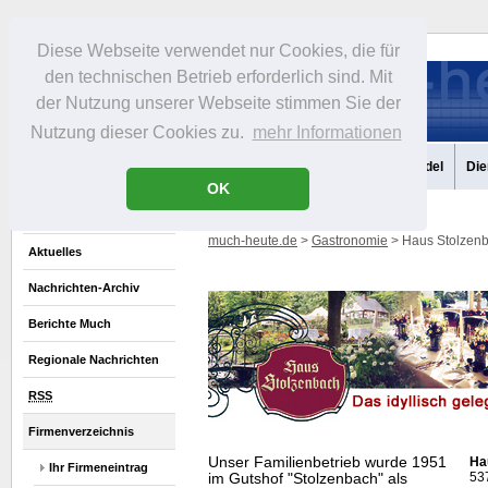
Diese Webseite verwendet nur Cookies, die für
den technischen Betrieb erforderlich sind. Mit
der Nutzung unserer Webseite stimmen Sie der
Nutzung dieser Cookies zu.
mehr Informationen
Aktuelles
Portrait
Infos
Freizeit
Gastronomie
Handel
Die
OK
much-heute.de
>
Gastronomie
> Haus Stolzenb
Aktuelles
Nachrichten-Archiv
Berichte Much
Regionale Nachrichten
RSS
Firmenverzeichnis
Unser Familienbetrieb wurde 1951
Ha
Ihr Firmeneintrag
53
im Gutshof "Stolzenbach" als