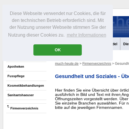
Diese Webseite verwendet nur Cookies, die für
den technischen Betrieb erforderlich sind. Mit
der Nutzung unserer Webseite stimmen Sie der
Nutzung dieser Cookies zu.
mehr Informationen
Aktuelles
Portrait
Infos
Freizeit
Gastronomie
Handel
Die
OK
much-heute.de
>
Firmenverzeichnis
> Gesundh
Apotheken
Gesundheit und Soziales - Üb
Fusspflege
Kosmetikbehandlungen
Hier finden Sie eine Übersicht über örtli
ausführlich in Bild und Text mit ihren A
Sanitaetshaeuser
Öffnungszeiten vorgestellt werden. Über
Sie einzelne Branchen auswählen. Für n
bitte auf die jeweiligen Firmennamen.
Firmenverzeichnis