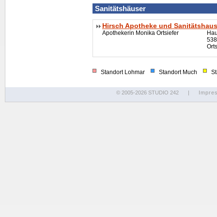
Sanitätshä
user
Hirsch Apotheke und Sanitätshau
Apothekerin Monika Ortsiefer
Hau
538
Ort
Standort Lohmar
Standort Much
Sta
© 2005-2026 STUDIO 242
|
Impre