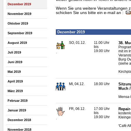
Dezember 2019
Wenn Sie uns weitere Veranstaltungen z
schicken Sie uns bitte ein e-mail an :
November 2019
Oktober 2019
Dezember 2019
September 2019
SO, 01.12.
11.00 Uhr
38. Mu
August 2019
bis
Progra
19.00 Uhr
mit im I
.
Juli 2019
Veranst
Burg Ov
Juni 2019
(siehe 
Kirchpl
Mai 2019
April 2019
MI, 04.12.
18.00 Uhr
Sitzun
Much /
März 2019
Mensa-N
Februar 2019
FR, 06.12.
17.00 Uhr
Repair
Januar 2019
bis
kostenl
19.00 Uhr
Kleinge
.
Dezember 2018
'Café A
November 2018