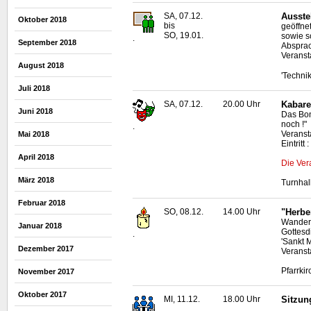
SA, 07.12.
Ausste
Oktober 2018
bis
geöffne
SO, 19.01.
sowie s
.
September 2018
Absprac
Veranst
August 2018
'Techni
Juli 2018
SA, 07.12.
20.00 Uhr
Kabare
Juni 2018
Das Bon
noch !"
.
Veransta
Mai 2018
Eintritt
April 2018
Die Ver
März 2018
Turnhal
Februar 2018
SO, 08.12.
14.00 Uhr
"Herbe
Wanderu
Januar 2018
Gottesd
.
'Sankt 
Dezember 2017
Veranst
Pfarrki
November 2017
Oktober 2017
MI, 11.12.
18.00 Uhr
Sitzun