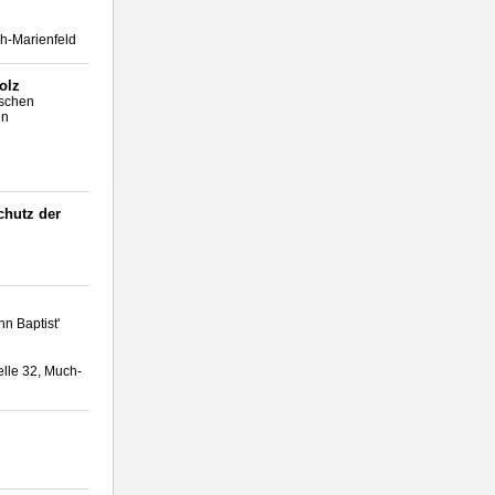
ch-Marienfeld
olz
ischen
en
chutz der
n Baptist'
elle 32, Much-