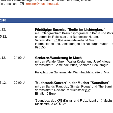
weitere Veranstaltungen zur Aufnahme mitteilen möchten, schicken
ein e-mail an :
termine@much-heute.de
2010
1.12.
Fünftägige Busreise "Berlin im Lichterglanz"
mit umfangreichem Besuchsprogramm in Berlin und Pots
5.12.
anderem im Reichstag und Bundeskanzleramt
Veranstalter :
CDU
-Gemeindeverband Much
Informationen und Anmeldungen bei Notburga Kunert, Te
890155
1.12.
14.00 Uhr
Senioren-Wanderung in Much
mit den Wanderführern Walter Kostan und Josef Krieger
Veranstalter : Gemeinde Much, Senioren-Beauftragte
Parkplatz der Supermärkte, Wahnbachtalstraße 3, Much
3.12.
20.00 Uhr
'Muchstock-Konzert' in der Mucher "Soundbox"
mit den Bands 'Rauputz', 'Sinister Rouge' und 'The Burni
Veranstalter : 'Rockforum Muchstock
e.V.
'
Eintritt : 5 Euro
'Soundbox' des
KFZ
(Kultur- und Freizeitzentrum) 'Muchst
Klosterstraße 4a, Much