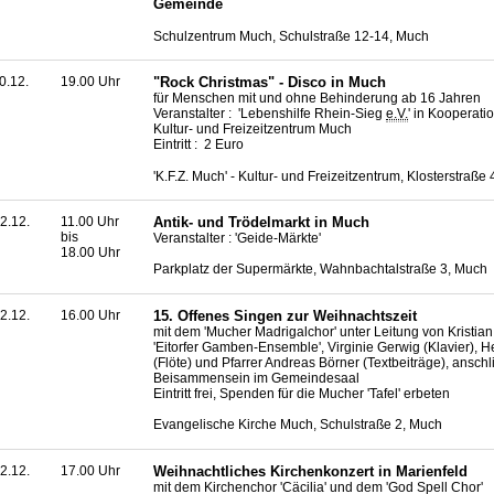
Gemeinde
Schulzentrum Much, Schulstraße 12-14, Much
0.12.
19.00 Uhr
"Rock
Christmas
" - Disco in Much
für Menschen mit und ohne Behinderung ab 16 Jahren
Veranstalter : 'Lebenshilfe Rhein-Sieg
e.V.
' in Kooperati
Kultur- und Freizeitzentrum Much
Eintritt : 2 Euro
'K.F.Z. Much' - Kultur- und Freizeitzentrum, Klosterstraße
2.12.
11.00 Uhr
Antik- und Trödelmarkt in Much
bis
Veranstalter : 'Geide-Märkte'
18.00 Uhr
Parkplatz der Supermärkte, Wahnbachtalstraße 3, Much
2.12.
16.00 Uhr
15. Offenes Singen zur Weihnachtszeit
mit dem 'Mucher Madrigalchor' unter Leitung von Kristia
'Eitorfer Gamben-Ensemble', Virginie Gerwig (Klavier), 
(Flöte) und Pfarrer Andreas Börner (Textbeiträge), ansch
Beisammensein im Gemeindesaal
Eintritt frei, Spenden für die Mucher 'Tafel' erbeten
Evangelische Kirche Much, Schulstraße 2, Much
2.12.
17.00 Uhr
Weihnachtliches Kirchenkonzert in Marienfeld
mit dem Kirchenchor 'Cäcilia' und dem 'God Spell Chor'