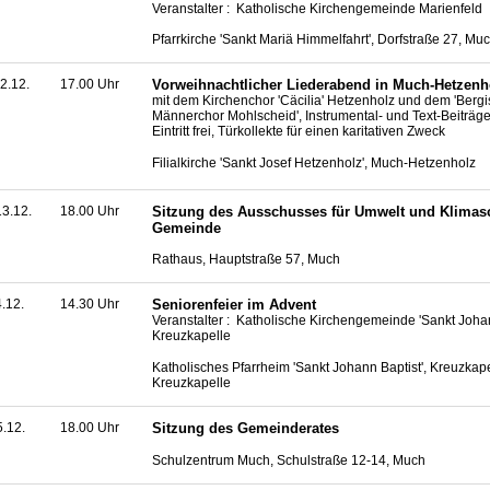
Veranstalter : Katholische Kirchengemeinde Marienfeld
Pfarrkirche 'Sankt Mariä Himmelfahrt', Dorfstraße 27, Mu
2.12.
17.00 Uhr
Vorweihnachtlicher Liederabend in Much-Hetzenh
mit dem Kirchenchor 'Cäcilia' Hetzenholz und dem 'Berg
Männerchor Mohlscheid', Instrumental- und Text-Beiträg
Eintritt frei, Türkollekte für einen karitativen Zweck
Filialkirche 'Sankt Josef Hetzenholz', Much-Hetzenholz
3.12.
18.00 Uhr
Sitzung des Ausschusses für Umwelt und Klimas
Gemeinde
Rathaus, Hauptstraße 57, Much
4.12.
14.30 Uhr
Seniorenfeier im Advent
Veranstalter : Katholische Kirchengemeinde 'Sankt Johan
Kreuzkapelle
Katholisches Pfarrheim 'Sankt Johann Baptist', Kreuzkap
Kreuzkapelle
5.12.
18.00 Uhr
Sitzung des Gemeinderates
Schulzentrum Much, Schulstraße 12-14, Much