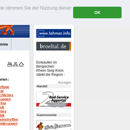
ite stimmen Sie der Nutzung dieser
OK
rmine
Einkaufen im
Bergischen
Rhein-Sieg-Kreis
stärkt die Region :
rien :
Anzeigen
Handel
sflüge
ste
chliches
sungen
rkte
sik
ties
Gastronomie
itik
einstreffen
nderungen