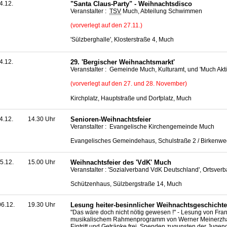
4.12.
"Santa Claus-Party" - Weihnachtsdisco
Veranstalter :
TSV
Much, Abteilung Schwimmen
(vorverlegt auf den 27.11.)
'Sülzberghalle', Klosterstraße 4, Much
4.12.
29. 'Bergischer Weihnachtsmarkt'
Veranstalter : Gemeinde Much, Kulturamt, und 'Much Akti
(vorverlegt auf den 27. und 28. November)
Kirchplatz, Hauptstraße und Dorfplatz, Much
4.12.
14.30 Uhr
Senioren-Weihnachtsfeier
Veranstalter : Evangelische Kirchengemeinde Much
Evangelisches Gemeindehaus, Schulstraße 2 / Birkenwe
5.12.
15.00 Uhr
Weihnachtsfeier des 'VdK' Much
Veranstalter : 'Sozialverband VdK Deutschland', Ortsve
Schützenhaus, Sülzbergstraße 14, Much
6.12.
19.30 Uhr
Lesung heiter-besinnlicher Weihnachtsgeschicht
"Das wäre doch nicht nötig gewesen !" - Lesung von Fran
musikalischem Rahmenprogramm von Werner Meinerz
Eintritt und Getränke frei, Spenden zugunsten der Jugen