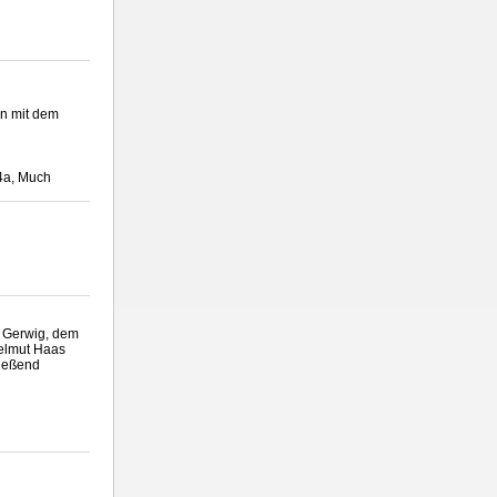
on mit dem
 4a, Much
n Gerwig, dem
Helmut Haas
ließend