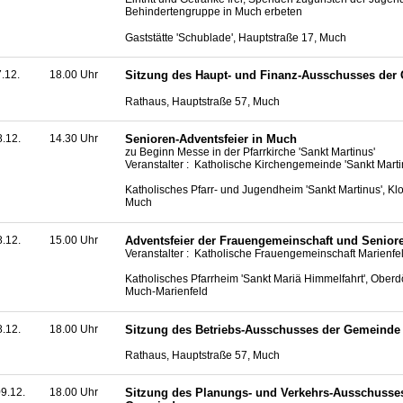
Behindertengruppe in Much erbeten
Gaststätte 'Schublade', Hauptstraße 17, Much
7.12.
18.00 Uhr
Sitzung des Haupt- und Finanz-Ausschusses der
Rathaus, Hauptstraße 57, Much
8.12.
14.30 Uhr
Senioren-Adventsfeier in Much
zu Beginn Messe in der Pfarrkirche 'Sankt Martinus'
Veranstalter : Katholische Kirchengemeinde 'Sankt Mart
Katholisches Pfarr- und Jugendheim 'Sankt Martinus', Klo
Much
8.12.
15.00 Uhr
Adventsfeier der Frauengemeinschaft und Senior
Veranstalter : Katholische Frauengemeinschaft Marienfe
Katholisches Pfarrheim 'Sankt Mariä Himmelfahrt', Oberdö
Much-Marienfeld
8.12.
18.00 Uhr
Sitzung des Betriebs-Ausschusses der Gemeinde
Rathaus, Hauptstraße 57, Much
9.12.
18.00 Uhr
Sitzung des Planungs- und Verkehrs-Ausschusse