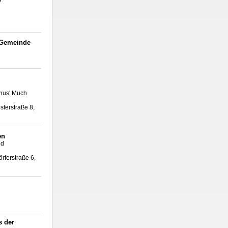
 Gemeinde
inus' Much
sterstraße 8,
en
ld
rferstraße 6,
s der