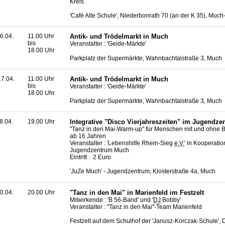
Kreis
'Café Alte Schule', Niederbonrath 70 (an der K 35), Muc
6.04.
11.00 Uhr
Antik- und Trödelmarkt in Much
bis
Veranstalter : 'Geide-Märkte'
18.00 Uhr
Parkplatz der Supermärkte, Wahnbachtalstraße 3, Much
7.04.
11.00 Uhr
Antik- und Trödelmarkt in Much
bis
Veranstalter : 'Geide-Märkte'
18.00 Uhr
Parkplatz der Supermärkte, Wahnbachtalstraße 3, Much
8.04.
19.00 Uhr
Integrative "Disco Vierjahreszeiten" im Jugendz
"Tanz in den Mai-Warm-up" für Menschen mit und ohne
ab 16 Jahren
Veranstalter : 'Lebenshilfe Rhein-Sieg
e.V.
' in Kooperati
Jugendzentrum Much
Eintritt : 2 Euro
'JuZe Much' - Jugendzentrum, Klosterstraße 4a, Much
0.04.
20.00 Uhr
"Tanz in den Mai" in Marienfeld im Festzelt
Mitwirkende : 'B 56-Band' und '
DJ
Bobby'
Veranstalter : "Tanz in den Mai"-
Team
Marienfeld
Festzelt auf dem Schulhof der 'Janusz-Korczak-Schule', D