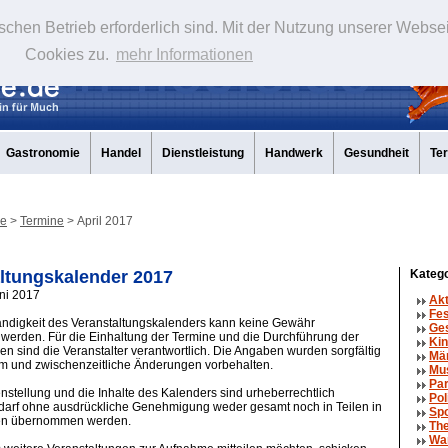
schen Betrieb erforderlich sind. Mit der Nutzung unserer Webse
Cookies zu.
mehr Informationen
Gastronomie
Handel
Dienstleistung
Handwerk
Gesundheit
Te
de
>
Termine
> April 2017
ltungskalender 2017
Katego
uni 2017
Ak
Fe
tändigkeit des Veranstaltungskalenders kann keine Gewähr
Ge
erden. Für die Einhaltung der Termine und die Durchführung der
Kin
en sind die Veranstalter verantwortlich. Die Angaben wurden sorgfältig
Mä
um und zwischenzeitliche Änderungen vorbehalten.
Mu
Par
tellung und die Inhalte des Kalenders sind urheberrechtlich
Pol
 darf ohne ausdrückliche Genehmigung weder gesamt noch in Teilen in
Spo
en übernommen werden.
The
Wa