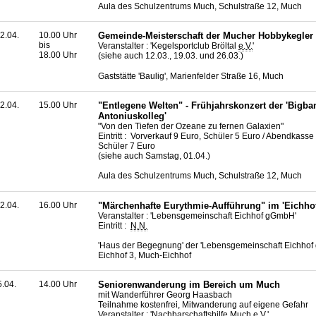
Aula des Schulzentrums Much, Schulstraße 12, Much
2.04.
10.00 Uhr
Gemeinde-Meisterschaft der Mucher Hobbykegler
bis
Veranstalter : 'Kegelsportclub Bröltal
e.V.
'
18.00 Uhr
(siehe auch 12.03., 19.03. und 26.03.)
Gaststätte 'Baulig', Marienfelder Straße 16, Much
2.04.
15.00 Uhr
"Entlegene Welten" - Frühjahrskonzert der 'Bigba
Antoniuskolleg'
"Von den Tiefen der Ozeane zu fernen Galaxien"
Eintritt : Vorverkauf 9 Euro, Schüler 5 Euro / Abendkasse
Schüler 7 Euro
(siehe auch Samstag, 01.04.)
Aula des Schulzentrums Much, Schulstraße 12, Much
2.04.
16.00 Uhr
"Märchenhafte Eurythmie-Aufführung" im 'Eichhof
Veranstalter : 'Lebensgemeinschaft Eichhof gGmbH'
Eintritt :
N.N.
'Haus der Begegnung' der 'Lebensgemeinschaft Eichhof
Eichhof 3, Much-Eichhof
5.04.
14.00 Uhr
Seniorenwanderung im Bereich um Much
mit Wanderführer Georg Haasbach
Teilnahme kostenfrei, Mitwanderung auf eigene Gefahr
Veranstalter : 'Nachbarschaftshilfe Much
e.V.
'