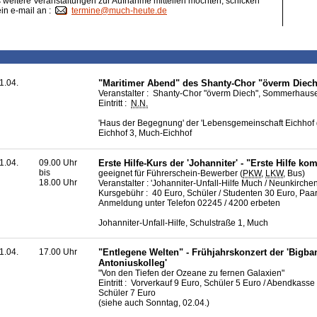
weitere Veranstaltungen zur Aufnahme mitteilen möchten, schicken
ein e-mail an :
termine@much-heute.de
1.04.
"Maritimer Abend" des Shanty-Chor "överm Diec
Veranstalter : Shanty-Chor "överm Diech", Sommerhaus
Eintritt :
N.N.
'Haus der Begegnung' der 'Lebensgemeinschaft Eichhof
Eichhof 3, Much-Eichhof
1.04.
09.00 Uhr
Erste Hilfe-Kurs der 'Johanniter' - "Erste Hilfe ko
bis
geeignet für Führerschein-Bewerber (
PKW
,
LKW
, Bus)
18.00 Uhr
Veranstalter : 'Johanniter-Unfall-Hilfe Much / Neunkirche
Kursgebühr : 40 Euro, Schüler / Studenten 30 Euro, Paa
Anmeldung unter Telefon 02245 / 4200 erbeten
Johanniter-Unfall-Hilfe, Schulstraße 1, Much
1.04.
17.00 Uhr
"Entlegene Welten" - Frühjahrskonzert der 'Bigba
Antoniuskolleg'
"Von den Tiefen der Ozeane zu fernen Galaxien"
Eintritt : Vorverkauf 9 Euro, Schüler 5 Euro / Abendkasse
Schüler 7 Euro
(siehe auch Sonntag, 02.04.)