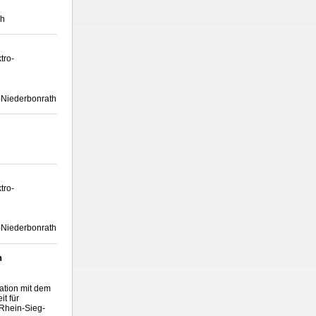
ch
tro-
h-Niederbonrath
tro-
h-Niederbonrath
n
ation mit dem
t für
 Rhein-Sieg-