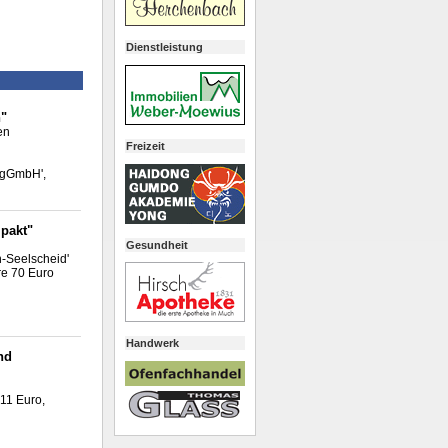
Dienstleistung
h"
en
Freizeit
 gGmbH',
mpakt"
Gesundheit
n-Seelscheid'
re 70 Euro
Handwerk
nd
 11 Euro,