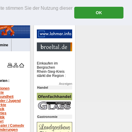
ite stimmen Sie der Nutzung dieser
OK
rmine
Einkaufen im
Bergischen
Rhein-Sieg-Kreis
stärkt die Region :
rien :
Anzeigen
Handel
tionen
ste
sundheit
der / Jugend
rkte
sik
ties
Gastronomie
itik
rt
ater /
Comedy
nderungen