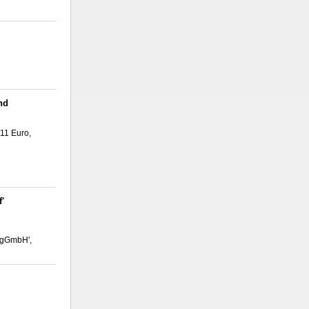
nd
 11 Euro,
'
 gGmbH',