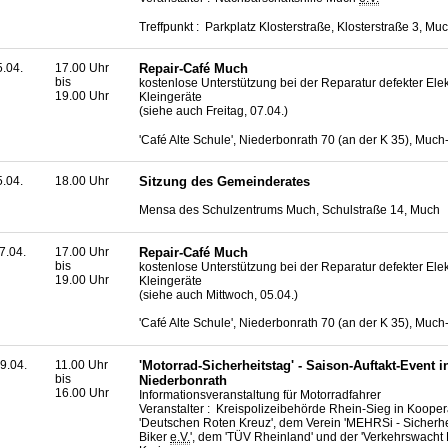
Treffpunkt : Parkplatz Klosterstraße, Klosterstraße 3, Mu
5.04.
17.00 Uhr
Repair-Café Much
bis
kostenlose Unterstützung bei der Reparatur defekter Elek
19.00 Uhr
Kleingeräte
(siehe auch Freitag, 07.04.)
'Café Alte Schule', Niederbonrath 70 (an der K 35), Muc
5.04.
18.00 Uhr
Sitzung des Gemeinderates
Mensa des Schulzentrums Much, Schulstraße 14, Much
7.04.
17.00 Uhr
Repair-Café Much
bis
kostenlose Unterstützung bei der Reparatur defekter Elek
19.00 Uhr
Kleingeräte
(siehe auch Mittwoch, 05.04.)
'Café Alte Schule', Niederbonrath 70 (an der K 35), Muc
9.04.
11.00 Uhr
'Motorrad-Sicherheitstag' - Saison-Auftakt-Event i
bis
Niederbonrath
16.00 Uhr
Informationsveranstaltung für Motorradfahrer
Veranstalter : Kreispolizeibehörde Rhein-Sieg in Kooper
'Deutschen Roten Kreuz', dem Verein 'MEHRSi - Sicherhei
Biker
e.V.
', dem 'TÜV Rheinland' und der 'Verkehrswacht