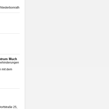
h-Niederbonrath
entrum Much
 Behinderungen
on mit dem
orfstraße 25,