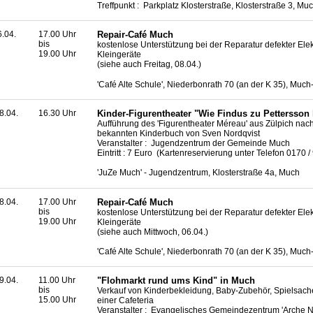
Treffpunkt : Parkplatz Klosterstraße, Klosterstraße 3, Mu
6.04.
17.00 Uhr
Repair-Café Much
bis
kostenlose Unterstützung bei der Reparatur defekter Elek
19.00 Uhr
Kleingeräte
(siehe auch Freitag, 08.04.)
'Café Alte Schule', Niederbonrath 70 (an der K 35), Muc
8.04.
16.30 Uhr
Kinder-Figurentheater "Wie Findus zu Pettersson
Aufführung des 'Figurentheater Méreau' aus Zülpich na
bekannten Kinderbuch von Sven Nordqvist
Veranstalter : Jugendzentrum der Gemeinde Much
Eintritt : 7 Euro (Kartenreservierung unter Telefon 0170 
'JuZe Much' - Jugendzentrum, Klosterstraße 4a, Much
8.04.
17.00 Uhr
Repair-Café Much
bis
kostenlose Unterstützung bei der Reparatur defekter Elek
19.00 Uhr
Kleingeräte
(siehe auch Mittwoch, 06.04.)
'Café Alte Schule', Niederbonrath 70 (an der K 35), Muc
9.04.
11.00 Uhr
"Flohmarkt rund ums Kind" in Much
bis
Verkauf von Kinderbekleidung, Baby-Zubehör, Spielsac
15.00 Uhr
einer Cafeteria
Veranstalter : Evangelisches Gemeindezentrum 'Arche 