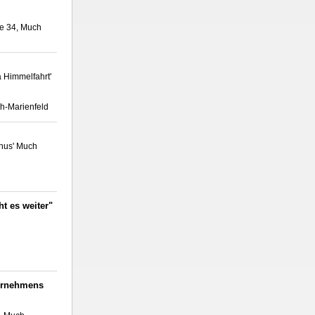
ße 34, Much
 Himmelfahrt'
ch-Marienfeld
inus' Much
ht es weiter"
ernehmens