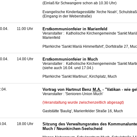
(Einlaß für Schwangere schon ab 10.30 Uhr)
Evangelische Kindertagesstätte 'Arche Noah', Schulstra
(Eingang in der Weberstraße)
0.04.
11.00 Uhr
Erstkommunionfeier in Marienfeld
Veranstalter : Katholische Kirchengemeinde 'Sankt Mariä
Marienfeld
Pfarrkirche 'Sankt Mariä Himmelfahrt', Dorfstraße 27, Mu
0.04.
14.00 Uhr
Erstkommunionfeier in Much
Veranstalter : Katholische Kirchengemeinde 'Sankt Mart
(siehe auch 16.04. und 17.04.)
Pfarrkirche 'Sankt Martinus', Kirchplatz, Much
2.04.
Vortrag von Hartmut Benz
M.A.
- "Vatikan - wie ge
Veranstalter : 'Senioren-Union Much'
(Veranstaltung wurde zwischenzeitlich abgesagt)
Gaststätte 'Baulig', Marienfelder Straße 16, Much
3.04.
18.00 Uhr
Sitzung des Verwaltungsrates des Kommunalunt
Much / Neunkirchen-Seelscheid