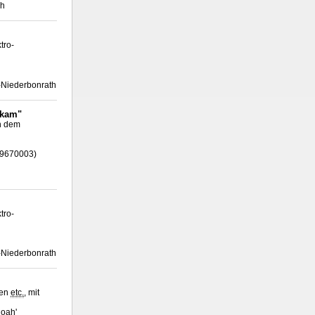
ch
tro-
h-Niederbonrath
 kam"
ch dem
/ 9670003)
tro-
h-Niederbonrath
hen
etc.
, mit
Noah'