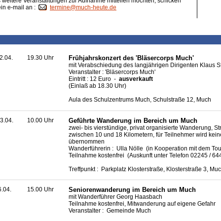
weitere Veranstaltungen zur Aufnahme mitteilen möchten, schicken
ein e-mail an :
termine@much-heute.de
2.04.
19.30 Uhr
Frühjahrskonzert des 'Bläsercorps Much'
mit Verabschiedung des langjährigen Dirigenten Klaus 
Veranstalter : 'Bläsercorps Much'
Eintritt : 12 Euro -
ausverkauft
(Einlaß ab 18.30 Uhr)
Aula des Schulzentrums Much, Schulstraße 12, Much
3.04.
10.00 Uhr
Geführte Wanderung im Bereich um Much
zwei- bis vierstündige, privat organisierte Wanderung, S
zwischen 10 und 18 Kilometern, für Teilnehmer wird kei
übernommen
Wanderführerin : Ulla Nölle (in Kooperation mit dem To
Teilnahme kostenfrei (Auskunft unter Telefon 02245 / 6
Treffpunkt : Parkplatz Klosterstraße, Klosterstraße 3, Mu
6.04.
15.00 Uhr
Seniorenwanderung im Bereich um Much
mit Wanderführer Georg Haasbach
Teilnahme kostenfrei, Mitwanderung auf eigene Gefahr
Veranstalter : Gemeinde Much