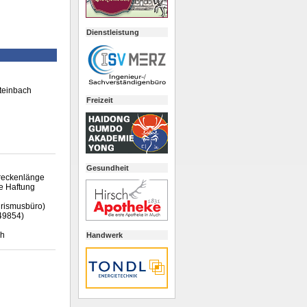
Dienstleistung
Steinbach
Freizeit
Gesundheit
treckenlänge
ne Haftung
urismusbüro)
449854)
ch
Handwerk