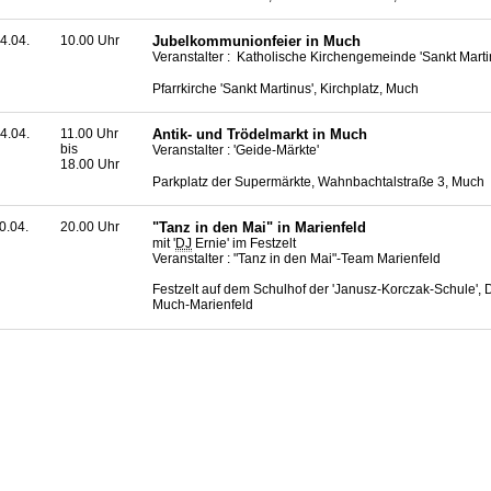
4.04.
10.00 Uhr
Jubelkommunionfeier in Much
Veranstalter : Katholische Kirchengemeinde 'Sankt Mart
Pfarrkirche 'Sankt Martinus', Kirchplatz, Much
4.04.
11.00 Uhr
Antik- und Trödelmarkt in Much
bis
Veranstalter : 'Geide-Märkte'
18.00 Uhr
Parkplatz der Supermärkte, Wahnbachtalstraße 3, Much
0.04.
20.00 Uhr
"Tanz in den Mai" in Marienfeld
mit '
DJ
Ernie' im Festzelt
Veranstalter : "Tanz in den Mai"-
Team
Marienfeld
Festzelt auf dem Schulhof der 'Janusz-Korczak-Schule', D
Much-Marienfeld