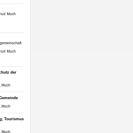
inus' Much
sgemeinschaft
inus' Much
chutz der
, Much
 Gemeinde
, Much
ng, Tourismus
, Much