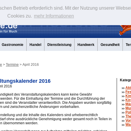
schen Betrieb erforderlich sind. Mit der Nutzung unserer Webse
Cookies zu.
mehr Informationen
Gastronomie
Handel
Dienstleistung
Handwerk
Gesundheit
Te
de
>
Termine
> April 2016
ltungskalender 2016
Katego
ril 2016
Ak
Fe
tändigkeit des Veranstaltungskalenders kann keine Gewähr
Kin
erden. Für die Einhaltung der Termine und die Durchführung der
Kir
en sind die Veranstalter verantwortlich. Die Angaben wurden sorgfältig
Mä
um und zwischenzeitliche Änderungen vorbehalten.
Mu
Pol
tellung und die Inhalte des Kalenders sind urheberrechtlich
The
 darf ohne ausdrückliche Genehmigung weder gesamt noch in Teilen in
Vor
en übernommen werden.
Wa