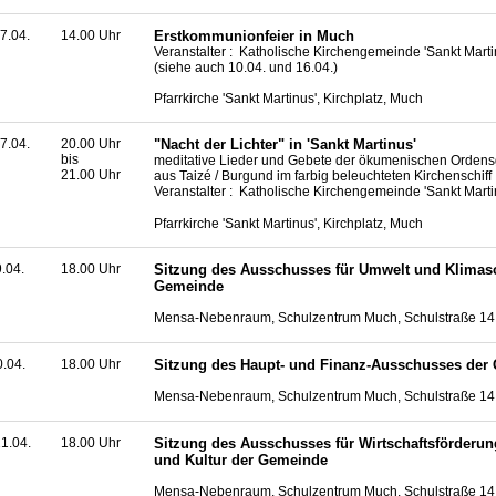
7.04.
14.00 Uhr
Erstkommunionfeier in Much
Veranstalter : Katholische Kirchengemeinde 'Sankt Mart
(siehe auch 10.04. und 16.04.)
Pfarrkirche 'Sankt Martinus', Kirchplatz, Much
7.04.
20.00 Uhr
"Nacht der Lichter" in 'Sankt Martinus'
bis
meditative Lieder und Gebete der ökumenischen Orden
21.00 Uhr
aus Taizé / Burgund im farbig beleuchteten Kirchenschiff
Veranstalter : Katholische Kirchengemeinde 'Sankt Mart
Pfarrkirche 'Sankt Martinus', Kirchplatz, Much
9.04.
18.00 Uhr
Sitzung des Ausschusses für Umwelt und Klimas
Gemeinde
Mensa-Nebenraum, Schulzentrum Much, Schulstraße 14
0.04.
18.00 Uhr
Sitzung des Haupt- und Finanz-Ausschusses der
Mensa-Nebenraum, Schulzentrum Much, Schulstraße 14
1.04.
18.00 Uhr
Sitzung des Ausschusses für Wirtschaftsförderu
und Kultur der Gemeinde
Mensa-Nebenraum, Schulzentrum Much, Schulstraße 14