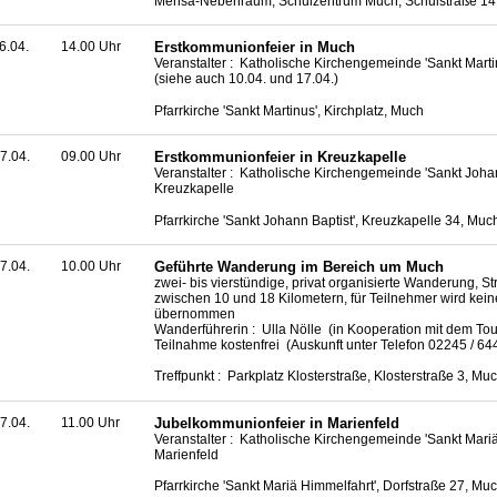
Mensa-Nebenraum, Schulzentrum Much, Schulstraße 14
6.04.
14.00 Uhr
Erstkommunionfeier in Much
Veranstalter : Katholische Kirchengemeinde 'Sankt Mart
(siehe auch 10.04. und 17.04.)
Pfarrkirche 'Sankt Martinus', Kirchplatz, Much
7.04.
09.00 Uhr
Erstkommunionfeier in Kreuzkapelle
Veranstalter : Katholische Kirchengemeinde 'Sankt Johan
Kreuzkapelle
Pfarrkirche 'Sankt Johann Baptist', Kreuzkapelle 34, Mu
7.04.
10.00 Uhr
Geführte Wanderung im Bereich um Much
zwei- bis vierstündige, privat organisierte Wanderung, S
zwischen 10 und 18 Kilometern, für Teilnehmer wird kei
übernommen
Wanderführerin : Ulla Nölle (in Kooperation mit dem To
Teilnahme kostenfrei (Auskunft unter Telefon 02245 / 6
Treffpunkt : Parkplatz Klosterstraße, Klosterstraße 3, Mu
7.04.
11.00 Uhr
Jubelkommunionfeier in Marienfeld
Veranstalter : Katholische Kirchengemeinde 'Sankt Mariä
Marienfeld
Pfarrkirche 'Sankt Mariä Himmelfahrt', Dorfstraße 27, Mu