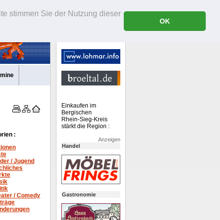
ite stimmen Sie der Nutzung dieser
OK
rmine
Einkaufen im
Bergischen
Rhein-Sieg-Kreis
stärkt die Region :
rien :
Anzeigen
Handel
tionen
ste
der / Jugend
chliches
rkte
sik
itik
Gastronomie
ater /
Comedy
träge
nderungen