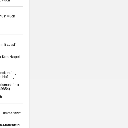
, Much
inus' Much
n Baptist'
ch-Kreuzkapelle
treckenlänge
ne Haftung
urismusbüro)
449854)
ch
 Himmelfahrt'
ch-Marienfeld